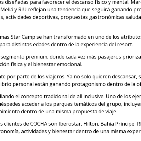
as diseñadas para favorecer el descanso físico y mental. Mar
ar, Meliá y RIU reflejan una tendencia que seguirá ganando 
ss, actividades deportivas, propuestas gastronómicas salud
ramas Star Camp se han transformado en uno de los atributos
para distintas edades dentro de la experiencia del resort.
el segmento premium, donde cada vez más pasajeros prioriz
ón física y el bienestar emocional.
or parte de los viajeros. Ya no solo quieren descansar, si
uilibrio personal están ganando protagonismo dentro de la o
ndo el concepto tradicional de all inclusive. Uno de los e
huéspedes acceder a los parques temáticos del grupo, incluy
nimiento dentro de una misma propuesta de viaje.
 clientes de COCHA son Iberostar, Hilton, Bahía Príncipe, R
onomía, actividades y bienestar dentro de una misma experi