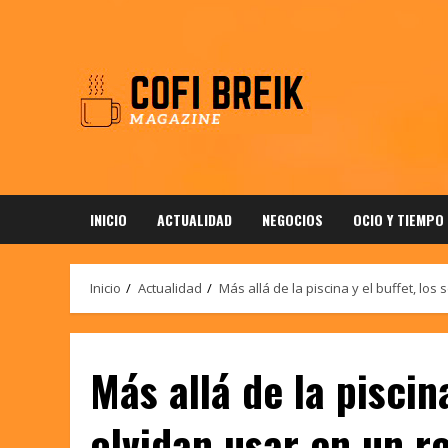
Saltar
al
contenido
INICIO
ACTUALIDAD
NEGOCIOS
OCIO Y TIEMPO
Inicio
Actualidad
Más allá de la piscina y el buffet, lo
Más allá de la piscin
olvidan usar en un r