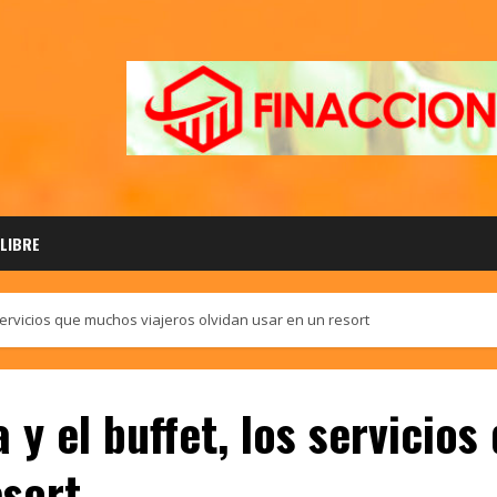
 LIBRE
s servicios que muchos viajeros olvidan usar en un resort
a y el buffet, los servicio
esort