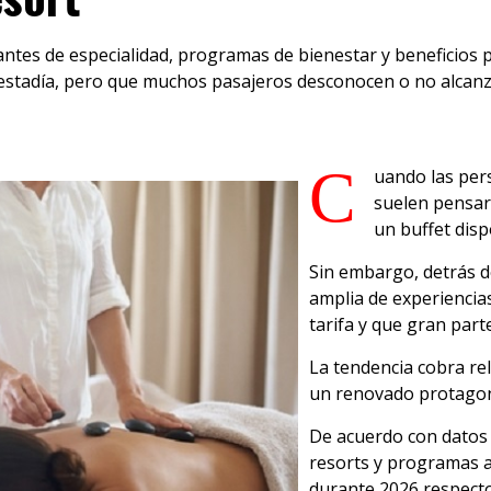
antes de especialidad, programas de bienestar y beneficios 
a estadía, pero que muchos pasajeros desconocen o no alcan
C
uando las per
suelen pensar 
un buffet disp
Sin embargo, detrás 
amplia de experiencias
tarifa y que gran part
La tendencia cobra re
un renovado protagoni
De acuerdo con datos 
resorts y programas al
durante 2026 respecto