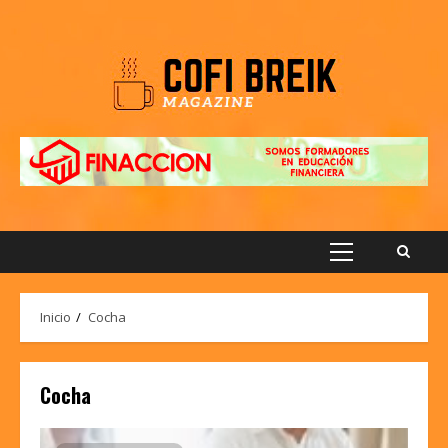
Saltar
al
contenido
Menú
principal
Inicio
Cocha
Cocha