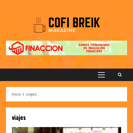
Saltar
al
contenido
Menú
principal
Inicio
viajes
viajes