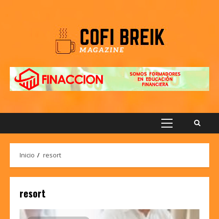
Saltar
al
contenido
Menú
principal
Inicio
resort
resort