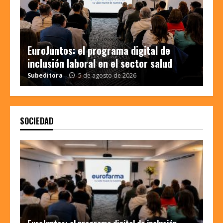
EuroJuntos: el programa digital de
inclusión laboral en el sector salud
Subeditora
5 de agosto de 2026
Barbypelirroja: “Existe mucha duda y
SOCIEDAD
desconocimiento sobre cómo hacer
un maquillaje adecuado para pieles
más maduras”
4
Subeditora
24 de junio de 2026
María Belén Taladriz, armonizadora
facial: «El envejecimiento es una
microinflamación de las células»
Subeditora
22 de mayo de 2026
5