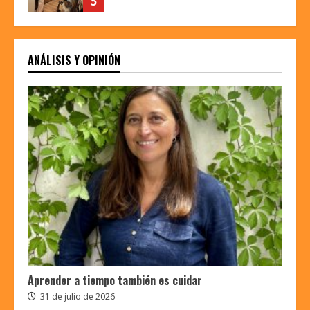
5
Nicolás Molina, Marketcare: «Somos el
ANÁLISIS Y OPINIÓN
Costco de las farmacias»
Subeditora
15 de mayo de 2026
6
Eva María Giner, VIU: «La formación
universitaria no puede dejar de
generar pensamiento crítico”
Subeditora
12 de marzo de 2026
7
David Iacobucci, redvoiss: «Cómo se
usa la IA o la nube es una decisión de
personas, no de máquinas»
Subeditora
30 de julio de 2026
1
Aprender a tiempo también es cuidar
31 de julio de 2026
Leonor Jofré, SOCHIPE: “En Chile no