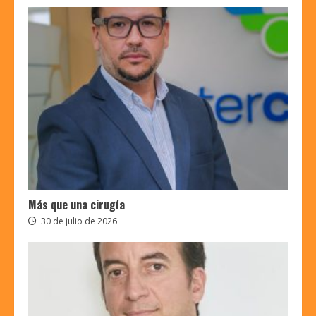
muere ningún niño por sarampión
hace 30 años. Ese cero es obra de la
vacuna”
2
Subeditora
8 de julio de 2026
Danilo Candia, AMD: “Chile suele ser
un país que consume procesadores de
gama media hacia arriba”
Subeditora
3 de julio de 2026
3
Barbypelirroja: “Existe mucha duda y
desconocimiento sobre cómo hacer
Más que una cirugía
un maquillaje adecuado para pieles
más maduras”
30 de julio de 2026
4
Subeditora
24 de junio de 2026