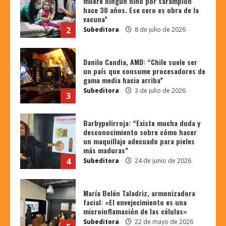
muere ningún niño por sarampión
hace 30 años. Ese cero es obra de la
vacuna”
2
Subeditora
8 de julio de 2026
Danilo Candia, AMD: “Chile suele ser
un país que consume procesadores de
gama media hacia arriba”
Subeditora
3 de julio de 2026
3
Barbypelirroja: “Existe mucha duda y
desconocimiento sobre cómo hacer
un maquillaje adecuado para pieles
más maduras”
4
Subeditora
24 de junio de 2026
María Belén Taladriz, armonizadora
facial: «El envejecimiento es una
microinflamación de las células»
Subeditora
22 de mayo de 2026