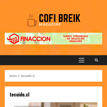
Saltar
al
contenido
Menú
principal
Inicio
tecuido.cl
tecuido.cl