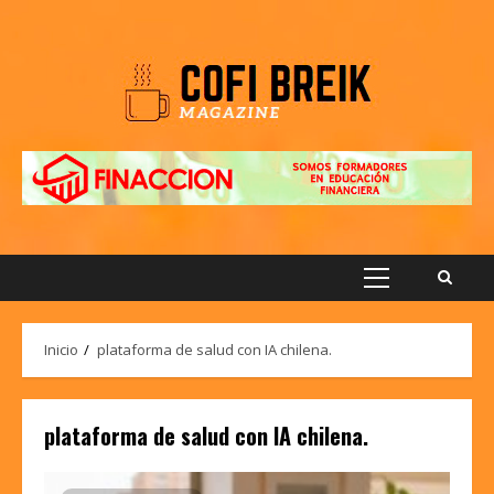
Saltar
al
contenido
Menú
principal
Inicio
plataforma de salud con IA chilena.
plataforma de salud con IA chilena.