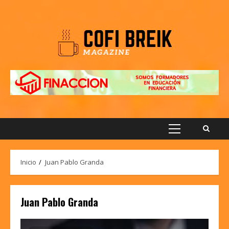
Saltar
al
contenido
Menú
principal
Inicio
Juan Pablo Granda
Juan Pablo Granda