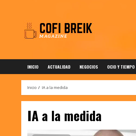
Saltar
al
contenido
INICIO
ACTUALIDAD
NEGOCIOS
OCIO Y TIEMPO
Inicio
IA a la medida
IA a la medida