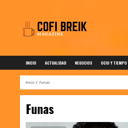
Saltar
al
contenido
INICIO
ACTUALIDAD
NEGOCIOS
OCIO Y TIEMPO
Inicio
Funas
Funas