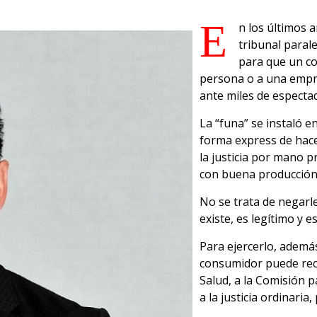
E
n los últimos a
tribunal parale
para que un c
persona o a una empre
ante miles de especta
La “funa” se instaló 
forma express de hace
la justicia por mano pr
con buena producción
No se trata de negarle
existe, es legítimo y e
Para ejercerlo, además
consumidor puede recu
Salud, a la Comisión 
a la justicia ordinari