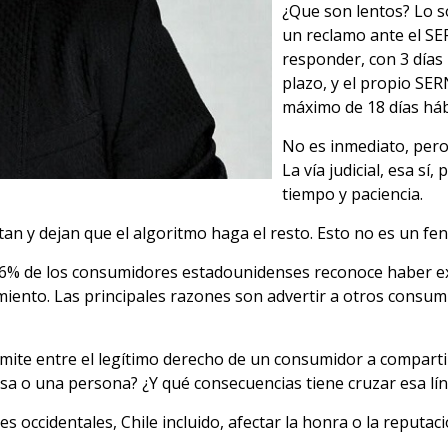
¿Que son lentos? Lo s
un reclamo ante el SE
responder, con 3 días 
plazo, y el propio SER
máximo de 18 días háb
No es inmediato, per
La vía judicial, esa s
tiempo y paciencia.
etan y dejan que el algoritmo haga el resto. Esto no es un f
 46% de los consumidores estadounidenses reconoce haber 
miento. Las principales razones son advertir a otros consum
límite entre el legítimo derecho de un consumidor a compart
a o una persona? ¿Y qué consecuencias tiene cruzar esa lí
íses occidentales, Chile incluido, afectar la honra o la reputa