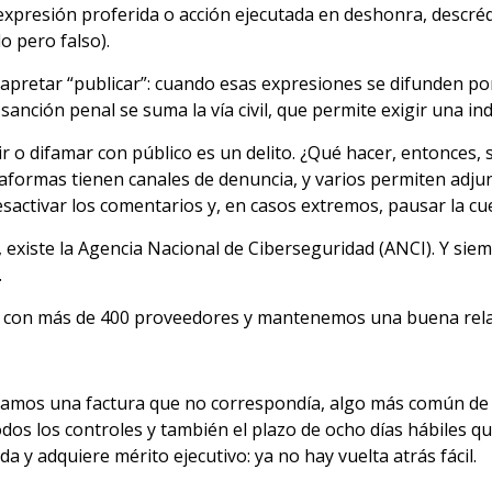
 expresión proferida o acción ejecutada en deshonra, descré
o pero falso).
apretar “publicar”: cuando esas expresiones se difunden por
a sanción penal se suma la vía civil, que permite exigir una 
 o difamar con público es un delito. ¿Qué hacer, entonces, 
taformas tienen canales de denuncia, y varios permiten adjun
activar los comentarios y, en casos extremos, pausar la cu
 existe la Agencia Nacional de Ciberseguridad (ANCI). Y siem
.
s con más de 400 proveedores y mantenemos una buena relac
tamos una factura que no correspondía, algo más común de
dos los controles y también el plazo de ocho días hábiles qu
a y adquiere mérito ejecutivo: ya no hay vuelta atrás fácil.