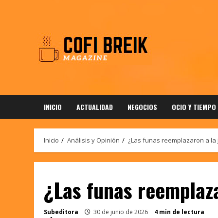
Saltar
al
contenido
INICIO
ACTUALIDAD
NEGOCIOS
OCIO Y TIEMPO
Inicio
Análisis y Opinión
¿Las funas reemplazaron a la j
¿Las funas reemplaza
Subeditora
30 de junio de 2026
4 min de lectura