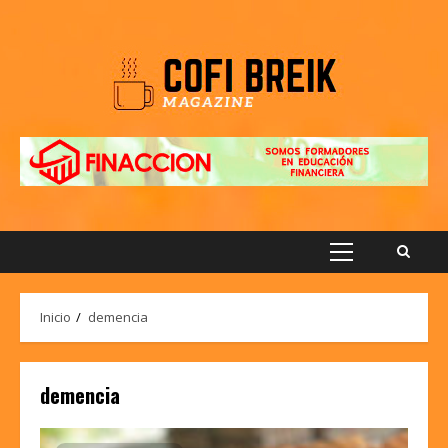
Saltar
al
contenido
Menú
principal
Inicio
demencia
demencia