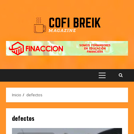
Saltar
al
contenido
Menú
principal
Inicio
defectos
defectos