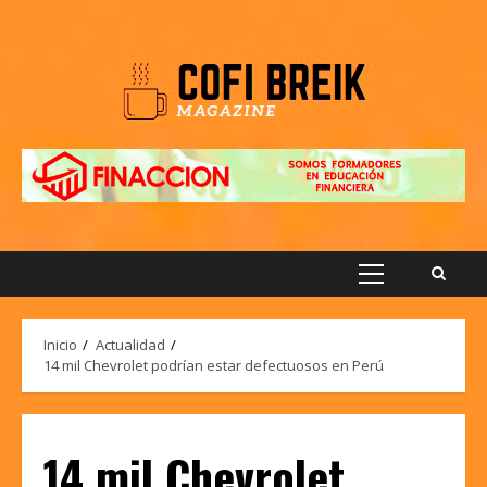
Saltar
al
contenido
Menú
principal
Inicio
Actualidad
14 mil Chevrolet podrían estar defectuosos en Perú
14 mil Chevrolet