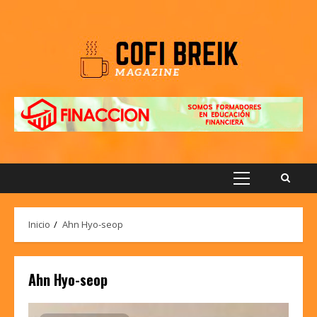
Saltar
al
contenido
Menú
principal
Inicio
Ahn Hyo-seop
Ahn Hyo-seop