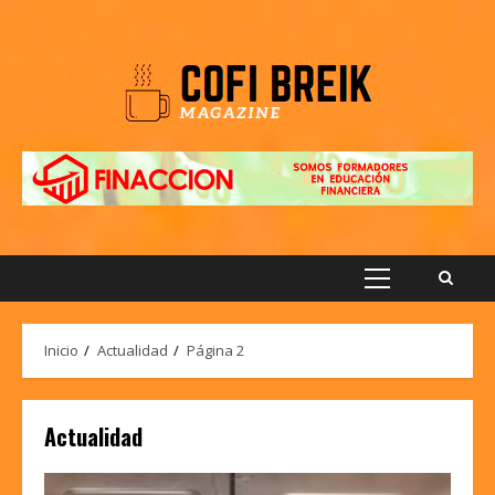
Saltar
al
contenido
Menú
principal
Inicio
Actualidad
Página 2
Actualidad