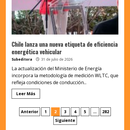
Chile lanza una nueva etiqueta de eficiencia
energética vehicular
Subeditora
31 de julio de 2026
La actualización del Ministerio de Energía
incorpora la metodología de medición WLTC, que
refleja condiciones de conducción...
Leer Más
Paginación
Anterior
1
2
3
4
5
…
282
de
Siguiente