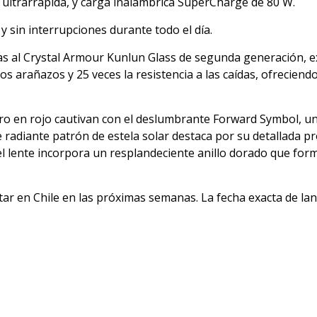
ltrarrápida, y carga inalámbrica SuperCharge de 80 W.
 sin interrupciones durante todo el día.
ias al Crystal Armour Kunlun Glass de segunda generación, e
los arañazos y 25 veces la resistencia a las caídas, ofrecien
o en rojo cautivan con el deslumbrante Forward Symbol, un
te radiante patrón de estela solar destaca por su detallada 
el lente incorpora un resplandeciente anillo dorado que for
r en Chile en las próximas semanas. La fecha exacta de lanz