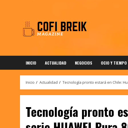
Saltar
al
contenido
INICIO
ACTUALIDAD
NEGOCIOS
OCIO Y TIEMPO
Inicio
Actualidad
Tecnología pronto estará en Chile: H
Tecnología pronto es
serie HUAWEI Pura 8