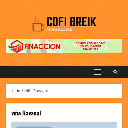
Saltar
al
contenido
Menú
principal
Inicio
viña Ravanal
viña Ravanal