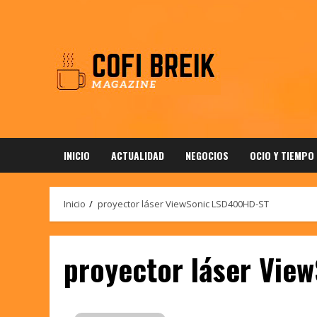
Saltar
al
contenido
INICIO
ACTUALIDAD
NEGOCIOS
OCIO Y TIEMPO
Inicio
proyector láser ViewSonic LSD400HD-ST
proyector láser Vie