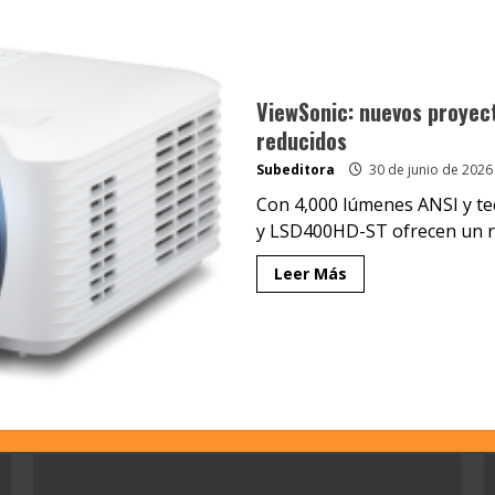
ViewSonic: nuevos proyecto
reducidos
Subeditora
30 de junio de 2026
Con 4,000 lúmenes ANSI y te
y LSD400HD-ST ofrecen un ren
Leer Más