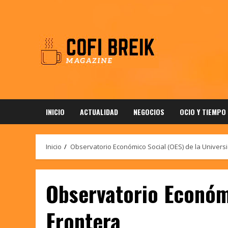
Saltar
al
contenido
INICIO
ACTUALIDAD
NEGOCIOS
OCIO Y TIEMPO
Inicio
Observatorio Económico Social (OES) de la Univers
Observatorio Económi
Frontera