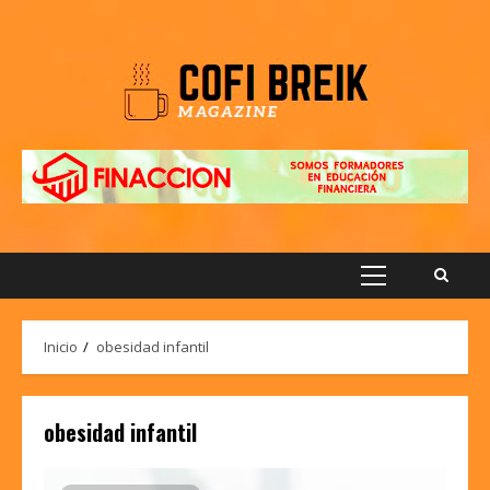
Saltar
al
contenido
Menú
principal
Inicio
obesidad infantil
obesidad infantil