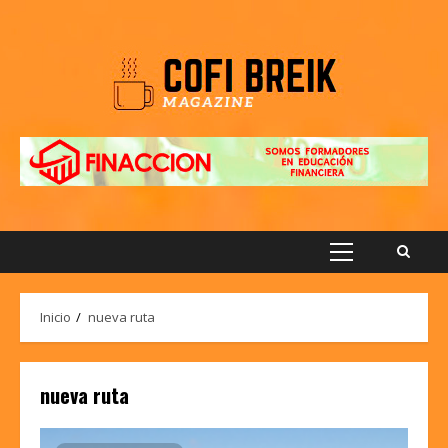
Saltar
al
contenido
Menú
principal
Inicio
nueva ruta
nueva ruta