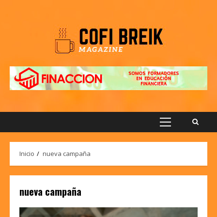
Saltar
al
contenido
Menú
principal
Inicio
nueva campaña
nueva campaña