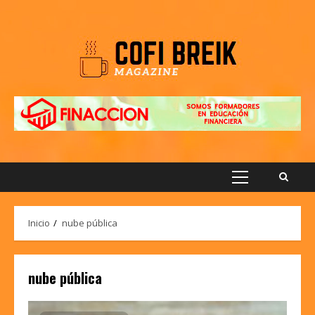
Saltar
al
contenido
Menú
principal
Inicio
nube pública
nube pública