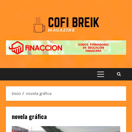
Saltar
al
contenido
Menú
principal
Inicio
novela gráfica
novela gráfica