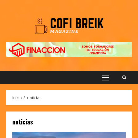
Saltar
al
contenido
Menú
principal
Inicio
noticias
noticias