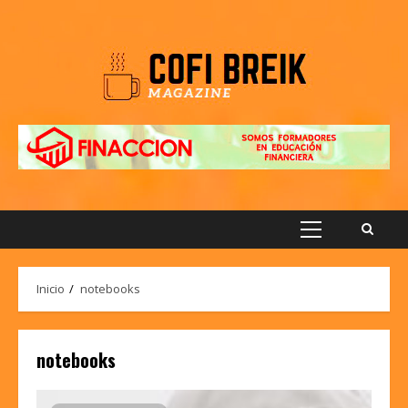
Saltar
al
contenido
Menú
principal
Inicio
notebooks
notebooks