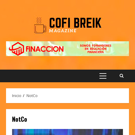
Saltar
al
contenido
Menú
principal
Inicio
NotCo
NotCo