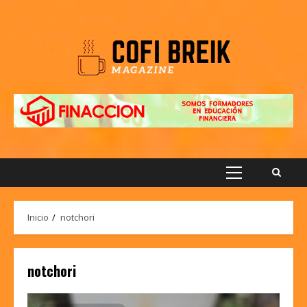
Saltar
al
contenido
Menú
principal
Inicio
notchori
notchori