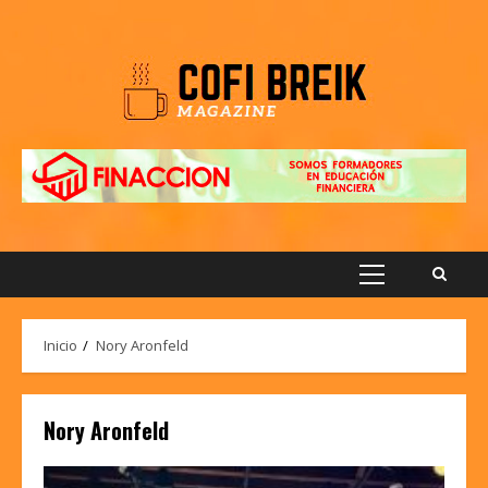
Saltar
al
contenido
Menú
principal
Inicio
Nory Aronfeld
Nory Aronfeld