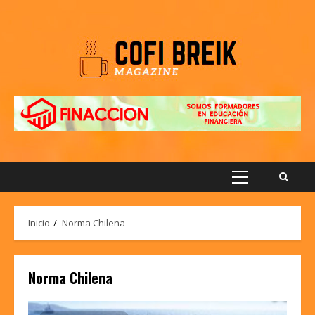
Saltar
al
contenido
Menú
principal
Inicio
Norma Chilena
Norma Chilena