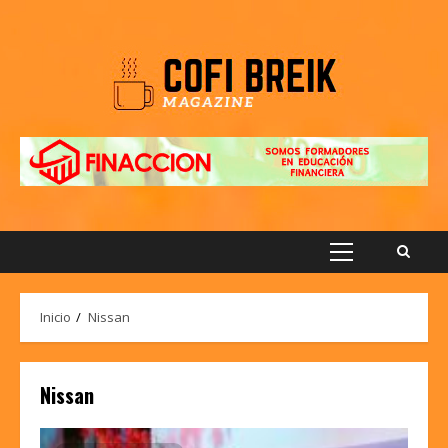
Saltar
al
contenido
Menú
principal
Inicio
Nissan
Nissan