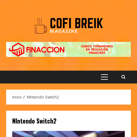
Saltar
al
contenido
Menú
principal
Inicio
NIntendo Switch2
NIntendo Switch2