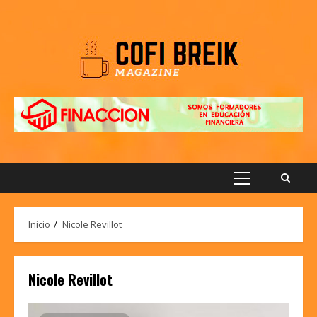
Saltar
al
contenido
Menú
principal
Inicio
Nicole Revillot
Nicole Revillot