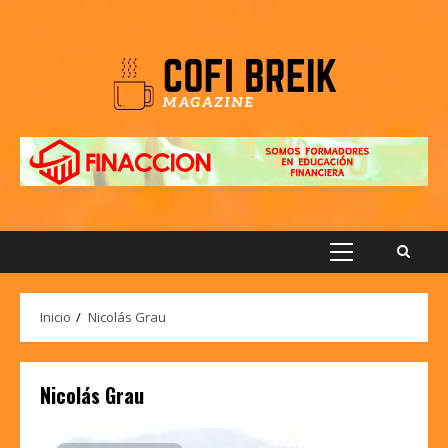
Saltar
al
contenido
Menú
principal
Inicio
Nicolás Grau
Nicolás Grau