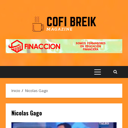
Saltar
al
contenido
Menú
principal
Inicio
Nicolas Gago
Nicolas Gago