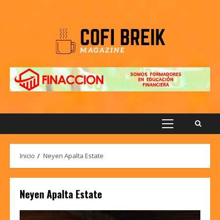
Saltar
al
contenido
Menú
principal
Inicio
Neyen Apalta Estate
Neyen Apalta Estate