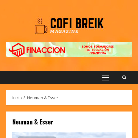
Saltar
al
contenido
Menú
principal
Inicio
Neuman & Esser
Neuman & Esser