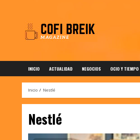
Saltar
al
contenido
INICIO
ACTUALIDAD
NEGOCIOS
OCIO Y TIEMPO
Inicio
Nestlé
Nestlé