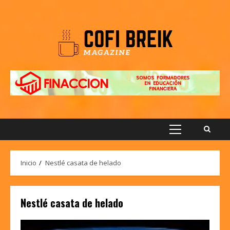
Saltar
al
contenido
Menú
principal
Inicio
Nestlé casata de helado
Nestlé casata de helado