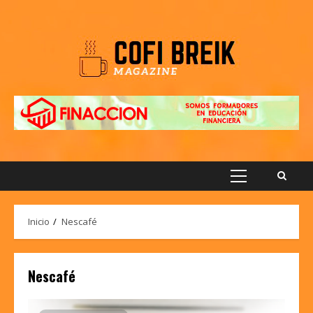
Saltar
al
contenido
Menú
principal
Inicio
Nescafé
Nescafé