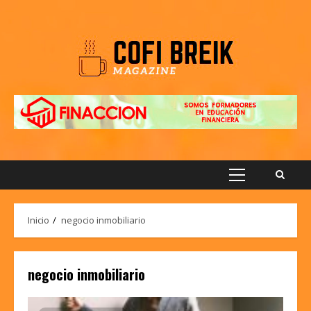
Saltar
al
contenido
Menú
principal
Inicio
negocio inmobiliario
negocio inmobiliario