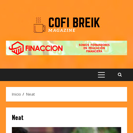
Saltar
al
contenido
Menú
principal
Inicio
Neat
Neat