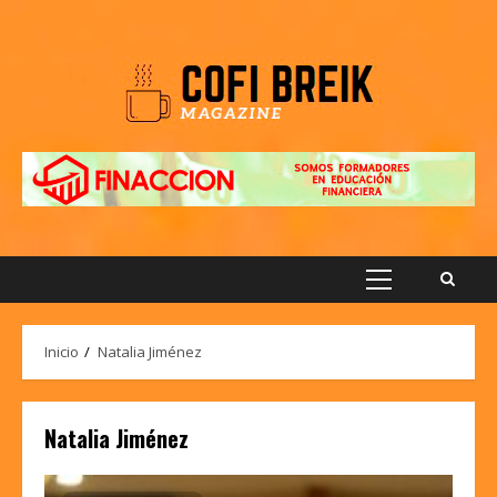
Saltar
al
contenido
Menú
principal
Inicio
Natalia Jiménez
Natalia Jiménez