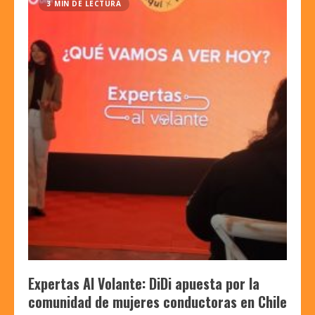
3 MIN DE LECTURA
Expertas Al Volante: DiDi apuesta por la
comunidad de mujeres conductoras en Chile