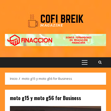
Saltar
al
contenido
Menú
principal
Inicio
moto g15 y moto g56 for Business
moto g15 y moto g56 for Business