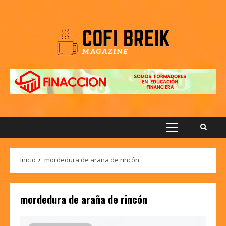
Saltar
al
contenido
Menú
principal
Inicio
mordedura de araña de rincón
mordedura de araña de rincón