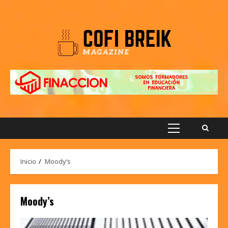
Saltar
al
contenido
Menú
principal
Inicio
Moody’s
Moody’s