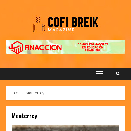
Saltar
al
contenido
Menú
principal
Inicio
Monterrey
Monterrey