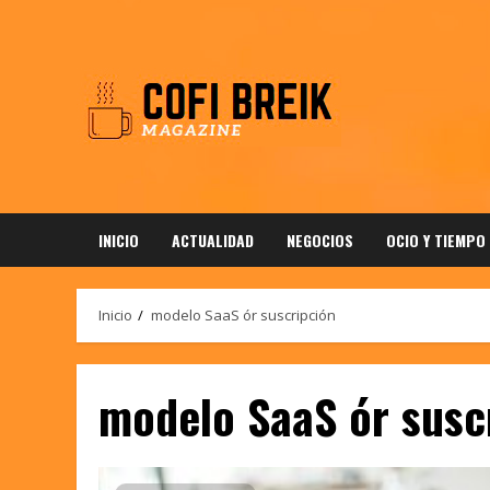
Saltar
al
contenido
INICIO
ACTUALIDAD
NEGOCIOS
OCIO Y TIEMPO
Inicio
modelo SaaS ór suscripción
modelo SaaS ór susc